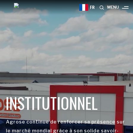
FR
MENU
INSTITUTIONNEL
Agrose continue de renforcer sa présence sur
le marché mondial grâce à son solide savoir-